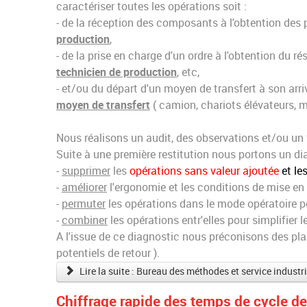
caractériser toutes les opérations soit :
- de la réception des composants à l'obtention des p
production
,
- de la prise en charge d'un ordre à l'obtention du rés
technicien de production
, etc,
- et/ou du départ d'un moyen de transfert à son arriv
moyen de transfert
( camion, chariots élévateurs, man
Nous réalisons un audit, des observations et/ou un fi
Suite à une première restitution nous portons un di
-
supprimer
les
opérations sans valeur ajoutée
et le
-
améliorer
l'ergonomie et les conditions de mise en
-
permuter
les opérations dans le mode opératoire pour
-
combiner
les opérations entr'elles pour simplifier le
A l'issue de ce diagnostic nous préconisons des pla
potentiels de retour ).
Lire la suite : Bureau des méthodes et service industr
Chiffrage rapide des temps de cycle de