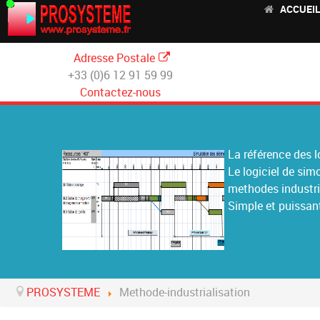
ACCUEI
Adresse Postale
+33 (0)6 12 91 59 99
Contactez-nous
La référence des l
Le logiciel de si
methodes industri
Simple et puissant
PROSYSTEME
Methode-industrialisation