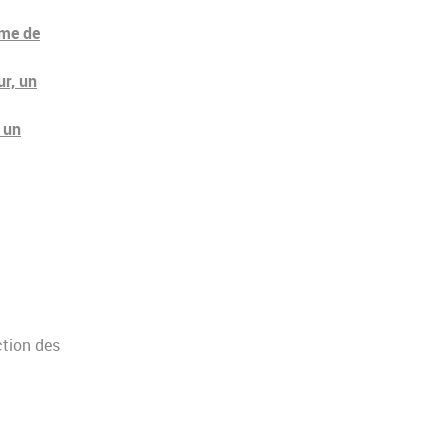
ème de
ur, un
r un
ction des