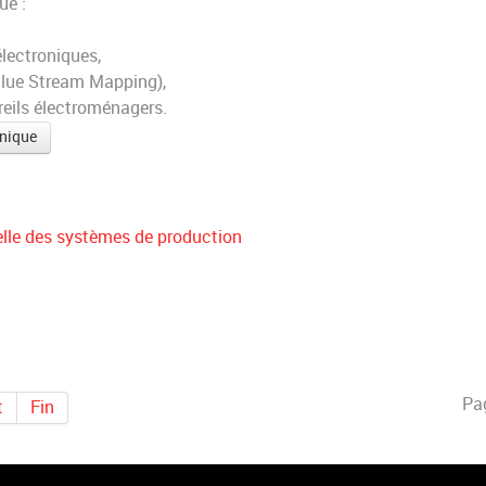
ue :
lectroniques,
lue Stream Mapping),
eils électroménagers.
hnique
elle des systèmes de production
Pag
t
Fin