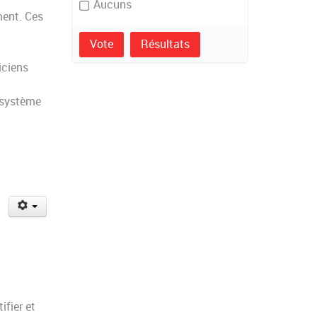
Aucuns
ment. Ces
Vote
Résultats
iciens
 système
ifier et