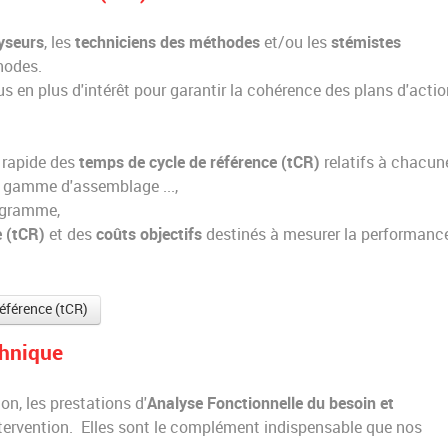
yseurs
, les
techniciens des méthodes
et/ou les
stémistes
thodes.
lus en plus d'intérêt pour garantir la cohérence des plans d'actio
e rapide des
temps de cycle de référence (tCR)
relatifs à chacun
a gamme d'assemblage ...,
mogramme,
e (tCR)
et des
coûts objectifs
destinés à mesurer la performanc
référence (tCR)
chnique
on, les prestations d'
Analyse Fonctionnelle du besoin et
tervention. Elles sont le complément indispensable que nos