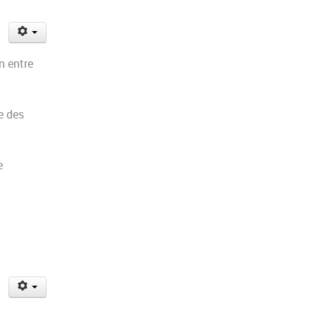
n entre
e des
e