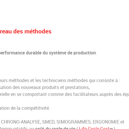
bureau des méthodes
performance durable du système de production
.
eurs méthodes et les techniciens méthodes qui consiste à :
lisation des nouveaux produits et prestations,
strielle en se comportant comme des facilitateurs auprès des éq
ation de la compétitivité.
ons de CHRONO-ANALYSE, SMED, SIMOGRAMMES, ERGONOMIE et
exion relatifs au
coût du cycle de vie
(
Life Cycle Cost
)