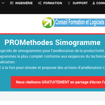
L
INGENIÉRIE
FORMATION
SUPPORT
CONN
PROMethodes Simogramme
ogiciels de simogrammes pour l'amélioration de la productivité.
mogrammes le plus complet conforme aux exigences du technicien
alisation.
 à la fois pour simuler et proposer des actions d'amélioration 
Nous réalisons GRATUITEMENT en partage d'écran l