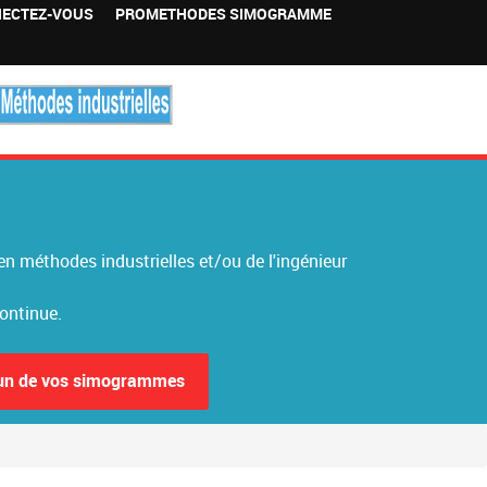
ECTEZ-VOUS
PROMETHODES SIMOGRAMME
 méthodes industrielles et/ou de l'ingénieur
continue.
'un de vos simogrammes