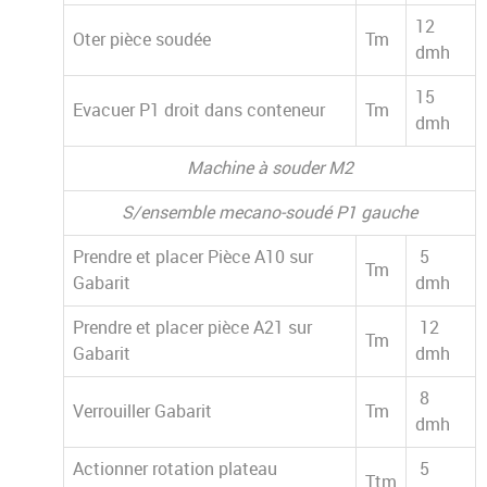
12
Oter pièce soudée
Tm
dmh
15
Evacuer P1 droit dans conteneur
Tm
dmh
Machine à souder M2
S/ensemble mecano-soudé P1 gauche
Prendre et placer Pièce A10 sur
5
Tm
Gabarit
dmh
Prendre et placer pièce A21 sur
12
Tm
Gabarit
dmh
8
Verrouiller Gabarit
Tm
dmh
Actionner rotation plateau
5
Ttm