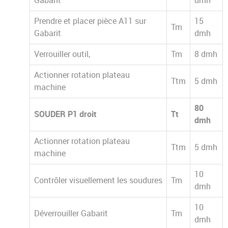
Gabarit
dmh
Prendre et placer pièce A11 sur
15
Tm
Gabarit
dmh
Verrouiller outil,
Tm
8 dmh
Actionner rotation plateau
Ttm
5 dmh
machine
80
SOUDER P1 droit
Tt
dmh
Actionner rotation plateau
Ttm
5 dmh
machine
10
Contrôler visuellement les soudures
Tm
dmh
10
Déverrouiller Gabarit
Tm
dmh