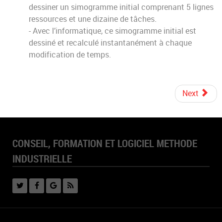
dessiner un simogramme initial comprenant 5 lignes
ressources et une dizaine de tâches.
- Avec l’informatique, ce simogramme initial est
dessiné et recalculé instantanément à chaque
modification de temps.
Next
CONSEIL, FORMATION ET LOGICIEL METHODE
INDUSTRIELLE