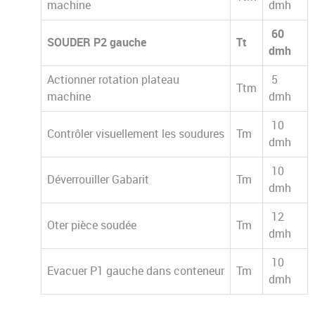
machine
dmh
60
SOUDER P2 gauche
Tt
dmh
Actionner rotation plateau
5
Ttm
machine
dmh
10
Contrôler visuellement les soudures
Tm
dmh
10
Déverrouiller Gabarit
Tm
dmh
12
Oter pièce soudée
Tm
dmh
10
Evacuer P1 gauche dans conteneur
Tm
dmh