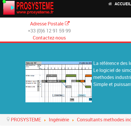
ACCUEI
Adresse Postale
+33 (0)6 12 91 59 99
Contactez-nous
La référence des l
Le logiciel de si
methodes industri
Simple et puissant
PROSYSTEME
Ingéniérie
Consultants methodes ind