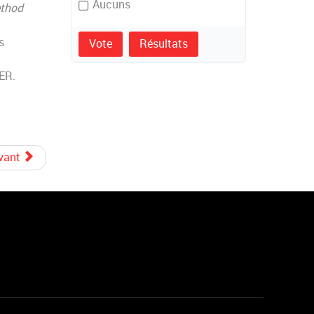
Aucuns
ethod
s
Vote
Résultats
IER.
vant