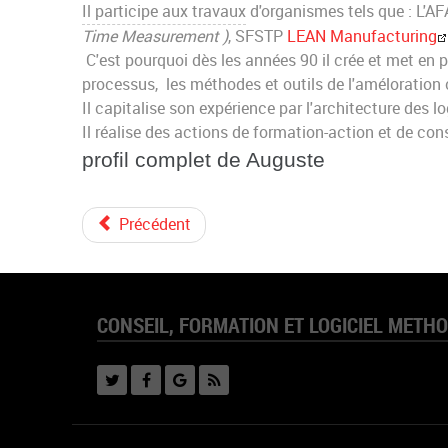
Il participe aux travaux
d'organismes tels que : L'A
Time Measurement )
, SFSTP
LEAN Manufacturing
C'est pourquoi dès les années 90 il crée et met en
processus, les méthodes et outils de l'améloration
Il capitalise son expérience par l'architecture des
Il réalise des actions de formation-action et de cons
profil complet de Auguste
Précédent
CONSEIL, FORMATION ET LOGICIEL METH