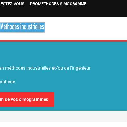
ECTEZ-VOUS
PROMETHODES SIMOGRAMME
 méthodes industrielles et/ou de l'ingénieur
continue.
'un de vos simogrammes