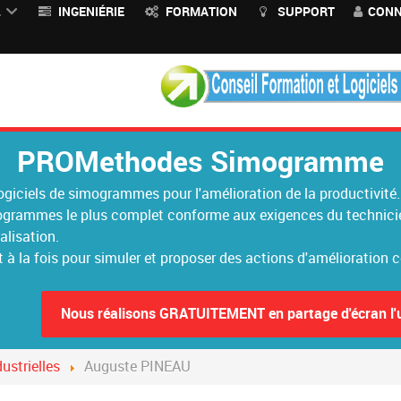
L
INGENIÉRIE
FORMATION
SUPPORT
CONN
PROMethodes Simogramme
ogiciels de simogrammes pour l'amélioration de la productivité.
mogrammes le plus complet conforme aux exigences du technicien
alisation.
 à la fois pour simuler et proposer des actions d'amélioration 
Nous réalisons GRATUITEMENT en partage d'écran l
ustrielles
Auguste PINEAU