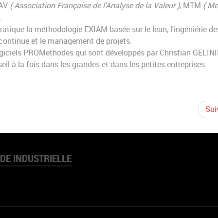
FAV
( Association Française de l'Analyse de la Valeur )
, MTM
( M
.
 pratique la méthodologie
EXIAM
basée sur le lean, l'ingéniérie de
 continue et le management de projets.
 logiciels PROMethodes qui sont développés par Christian GELIN
eil à la fois dans les grandes et dans les petites entreprises.
Sui
ODE INDUSTRIELLE