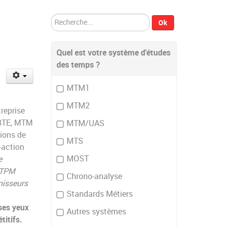
Rechercher
Ok
Quel est votre système d'études
des temps ?
MTM1
MTM2
reprise
, BTE, MTM
MTM/UAS
ions de
MTS
-action
MOST
e
(TPM
Chrono-analyse
nisseurs
Standards Métiers
ses yeux
Autres systèmes
titifs.